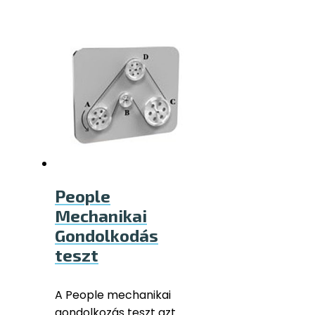
People
Mechanikai
Gondolkodás
teszt
A People mechanikai
gondolkozás teszt azt