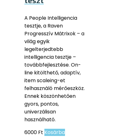
teszt
A People Intelligencia
tesztje, a Raven
Progresszív Mátrixok – a
világ egyik
legelterjedtebb
intelligencia tesztje –
továbbfejlesztése. On-
line kitölthető, adaptív,
item scaleing-et
felhasználó mérőeszköz.
Ennek köszönhetően
gyors, pontos,
univerzálisan
használható.
6000
Ft
Kosárba