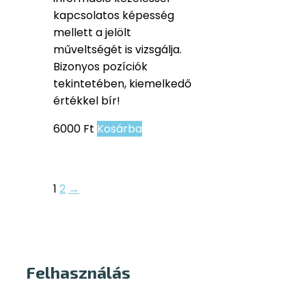
kapcsolatos képesség
mellett a jelölt
műveltségét is vizsgálja.
Bizonyos pozíciók
tekintetében, kiemelkedő
értékkel bír!
6000
Ft
Kosárba
1
2
→
Felhasználás