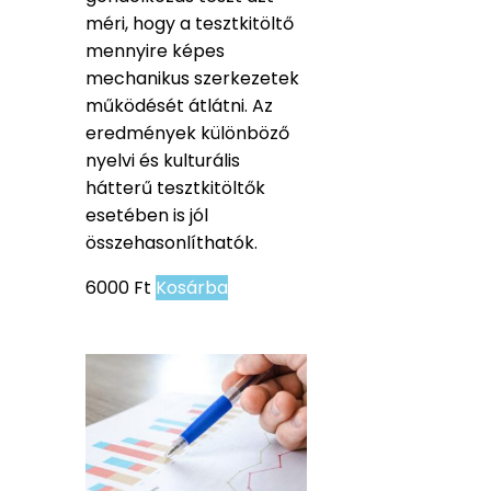
méri, hogy a tesztkitöltő
mennyire képes
mechanikus szerkezetek
működését átlátni. Az
eredmények különböző
nyelvi és kulturális
hátterű tesztkitöltők
esetében is jól
összehasonlíthatók.
6000
Ft
Kosárba