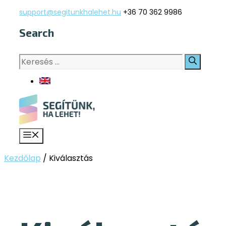
Kilépés
support@segitunkhalehet.hu
+36 70 362 9986
a
Search
tartalomba
Keresés:
Menü
Kezdőlap
/
Kiválasztás