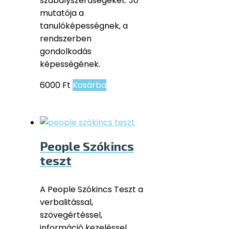
szabályszerűségeket. Jó
mutatója a
tanulóképességnek, a
rendszerben
gondolkodás
képességének.
6000
Ft
Kosárba
People Szókincs
teszt
A People Szókincs Teszt a
verbalitással,
szövegértéssel,
információ kezeléssel