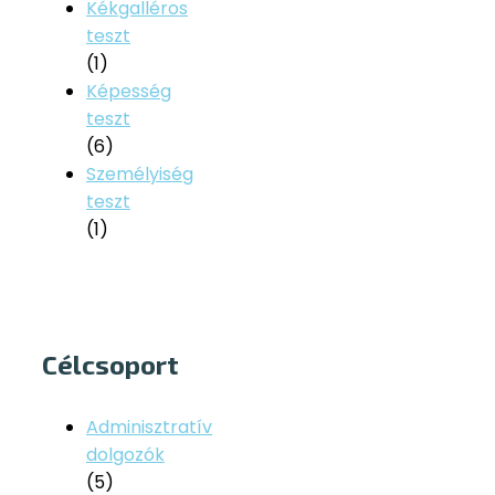
Kékgalléros
teszt
(1)
Képesség
teszt
(6)
Személyiség
teszt
(1)
Célcsoport
Adminisztratív
dolgozók
(5)