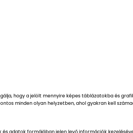
gálja, hogy a jelölt mennyire képes táblázatokba és gra
fontos minden olyan helyzetben, ahol gyakran kell száma
ok és adatok formájában jelen levő információk kezelés