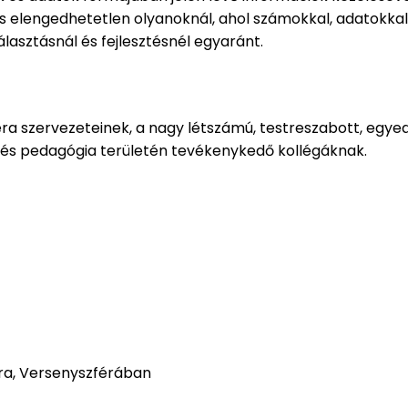
elengedhetetlen olyanoknál, ahol számokkal, adatokkal ke
asztásnál és fejlesztésnél egyaránt.
éra szervezeteinek, a nagy létszámú, testreszabott, egy
 és pedagógia területén tevékenykedő kollégáknak.
a, Versenyszférában