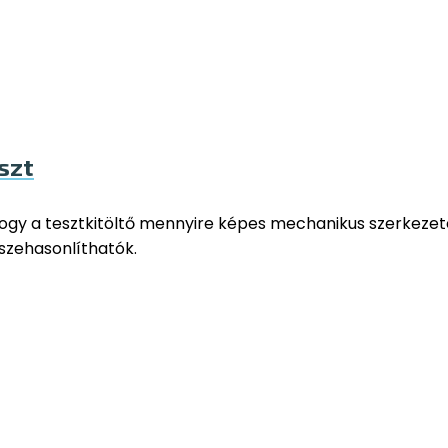
szt
hogy a tesztkitöltő mennyire képes mechanikus szerkeze
összehasonlíthatók.