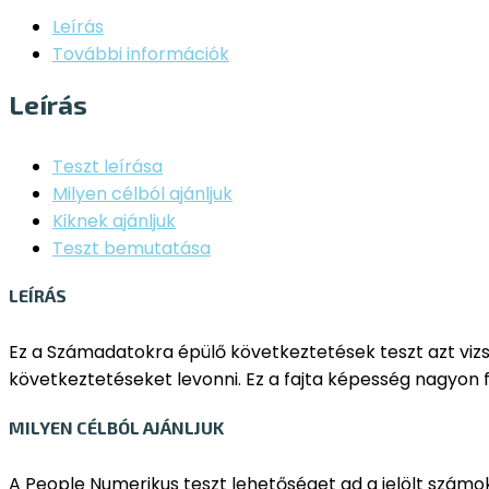
Leírás
További információk
Leírás
Teszt leírása
Milyen célból ajánljuk
Kiknek ajánljuk
Teszt bemutatása
LEÍRÁS
Ez a Számadatokra épülő következtetések teszt azt vizs
következtetéseket levonni. Ez a fajta képesség nagyon 
MILYEN CÉLBÓL AJÁNLJUK
A People Numerikus teszt lehetőséget ad a jelölt szám