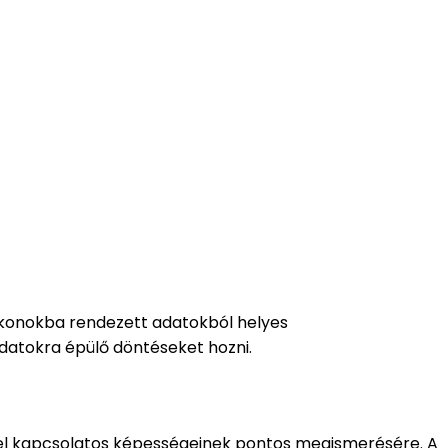
fikonokba rendezett adatokból helyes
datokra épülő döntéseket hozni.
ével kapcsolatos képességeinek pontos megismerésére. A