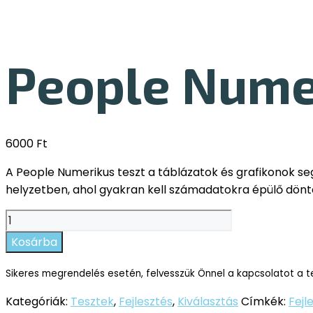
People Nume
6000
Ft
A People Numerikus teszt a táblázatok és grafikonok s
helyzetben, ahol gyakran kell számadatokra épülő dönt
People
Numerikus
Kosárba
teszt
mennyiség
Sikeres megrendelés esetén, felvesszük Önnel a kapcsolatot a t
Kategóriák:
Tesztek
,
Fejlesztés
,
Kiválasztás
Címkék:
Fejl