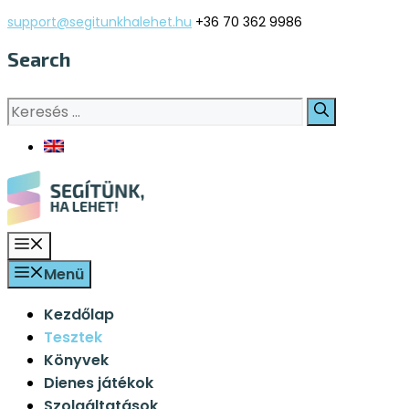
Kilépés
support@segitunkhalehet.hu
+36 70 362 9986
a
Search
tartalomba
Keresés:
Menü
Menü
Kezdőlap
Tesztek
Könyvek
Dienes játékok
Szolgáltatások