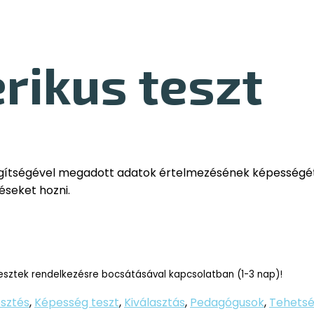
rikus teszt
egítségével megadott adatok értelmezésének képességét 
éseket hozni.
esztek rendelkezésre bocsátásával kapcsolatban (1-3 nap)!
esztés
,
Képesség teszt
,
Kiválasztás
,
Pedagógusok
,
Tehets