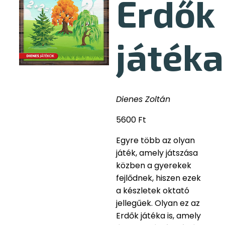
Erdők
játéka
Dienes Zoltán
5600
Ft
Egyre több az olyan
játék, amely játszása
közben a gyerekek
fejlődnek, hiszen ezek
a készletek oktató
jellegűek. Olyan ez az
Erdők játéka is, amely