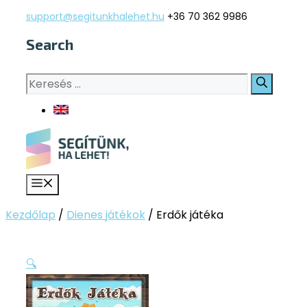
Kilépés
support@segitunkhalehet.hu
+36 70 362 9986
a
Search
tartalomba
Keresés:
Menü
Kezdőlap
/
Dienes játékok
/
Erdők játéka
🔍