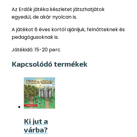
Az Erdők játéka készletet játszhatjátok
egyedül, de akár nyolcan is.
A játékot 6 éves kortól ajánljuk, felnőtteknek és
pedagógusoknak is.
Játékidő: 15-20 perc
Kapcsolódó termékek
Ki jut a
várba?