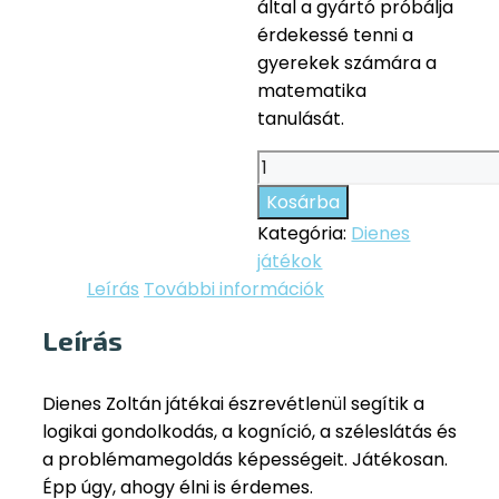
által a gyártó próbálja
érdekessé tenni a
gyerekek számára a
matematika
tanulását.
Erdők
játéka
Kosárba
mennyiség
Kategória:
Dienes
játékok
Leírás
További információk
Leírás
Dienes Zoltán játékai észrevétlenül segítik a
logikai gondolkodás, a kogníció, a széleslátás és
a problémamegoldás képességeit. Játékosan.
Épp úgy, ahogy élni is érdemes.