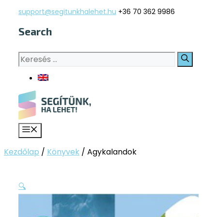
Kilépés
support@segitunkhalehet.hu
+36 70 362 9986
a
Search
tartalomba
Keresés:
Menü
Kezdőlap
/
Könyvek
/
Agykalandok
🔍