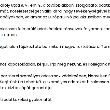
Károly utca 9. VI. em. 9., a továbbiakban, szolgáltató, ad
talmát. Kötelezettséget vállal arra, hogy tevékenységéve
zabályokban, valamint az Európai Unió jogi aktusaiban m
solatosan felmerülő adatvédelmi irányelvek folyamatosan
to
címen.
jogot jelen tájékoztató bármikori megváltoztatására. Ter
z kapcsolódóan, kérjük, írja meg nekünk, és kollégánk m
és partnerei személyes adatainak védelmében, kiemelten f
 Segítünk Ha Lehet Kft. a személyes adatokat bizalmasan 
atok biztonságát garantálja.
ti adatkezelési gyakorlatát.