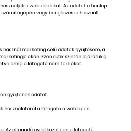
 használják a weboldalakat. Az adatot a honlap
ogató számítógépén vagy böngészésre használt
s használ marketing célú adatok gyűjtésére, a
arketingje okán. Ezen sütik szintén lejáratukig
ve amíg a látogató nem törli őket.
tén gyűjtenek adatot.
tik használatáról a látogató a weblapon
g. Az elfogadó nyilatkozatban a látogató