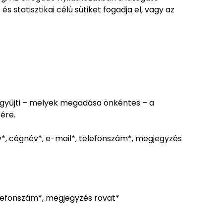
 statisztikai célú sütiket fogadja el, vagy az
 gyűjti – melyek megadása önkéntes – a
ére.
*, cégnév*, e-mail*, telefonszám*, megjegyzés
telefonszám*, megjegyzés rovat*