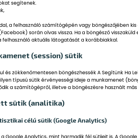
lokat segítenek.
k,
dal, a felhasználó számítógépén vagy böngészőjében kis a
Facebook) során olvas vissza. Ha a böngésző visszaküld e
felhasználó aktuális látogatását a korábbiakkal.
kamenet (session) sütik
anul és zökkenőmentesen böngészhessék A Segítünk Ha Le
Az ilyen típusú sütik érvényességi ideje a munkamenet (bö
lődik a számítógépről, illetve a böngészésre használt más 
tt sütik (analitika)
tisztikai célú sütik (Google Analytics)
Google Analytics, mint harmadik fél sütijeit is. A Google A