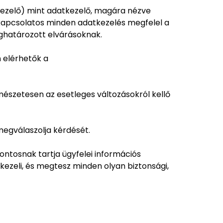
atkezelő) mint adatkezelő, magára nézve
l kapcsolatos minden adatkezelés megfelel a
eghatározott elvárásoknak.
 elérhetők a
mészetesen az esetleges változásokról kellő
egválaszolja kérdését.
ontosnak tartja ügyfelei információs
kezeli, és megtesz minden olyan biztonsági,