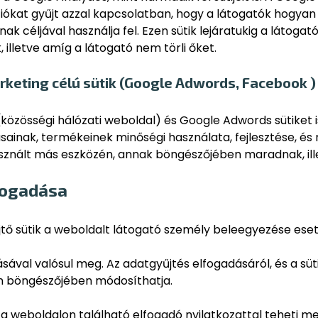
ciókat gyűjt azzal kapcsolatban, hogy a látogatók hogyan
ának céljával használja fel. Ezen sütik lejáratukig a lát
lletve amíg a látogató nem törli őket.
marketing célú sütik (Google Adwords, Facebook )
közösségi hálózati weboldal) és Google Adwords sütiket i
sainak, termékeinek minőségi használata, fejlesztése, és m
nált más eszközén, annak böngészőjében maradnak, illet
lfogadása
jtő sütik a weboldalt látogató személy beleegyezése ese
sával valósul meg. Az adatgyűjtés elfogadásáról, és a sü
en böngészőjében módosíthatja.
 a weboldalon található elfogadó nyilatkozattal teheti me