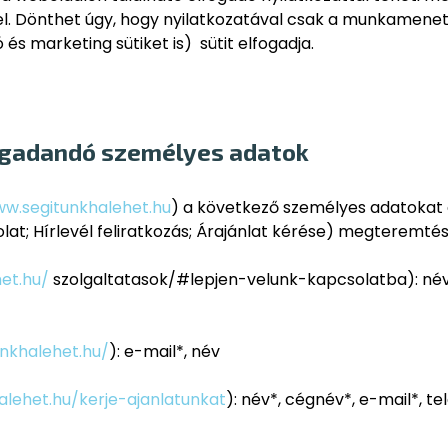
el. Dönthet úgy, hogy nyilatkozatával csak a munkamenet és
és marketing sütiket is) sütit elfogadja.
megadandó személyes adatok
ww.segitunkhalehet.hu
) a következő személyes adatokat
at; Hírlevél feliratkozás; Árajánlat kérése) megteremtés
et.hu/
szolgaltatasok/#lepjen-velunk-kapcsolatba): név
nkhalehet.hu/
): e-mail*, név
alehet.hu/kerje-ajanlatunkat
): név*, cégnév*, e-mail*, 