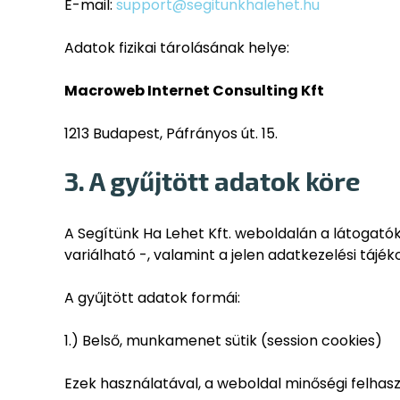
E-mail:
support@segitunkhalehet.hu
Adatok fizikai tárolásának helye:
Macroweb Internet Consulting Kft
1213 Budapest, Páfrányos út. 15.
3. A gyűjtött adatok köre
A Segítünk Ha Lehet Kft. weboldalán a látogató
variálható -, valamint a jelen adatkezelési táj
A gyűjtött adatok formái:
1.) Belső, munkamenet sütik (session cookies)
Ezek használatával, a weboldal minőségi felhas