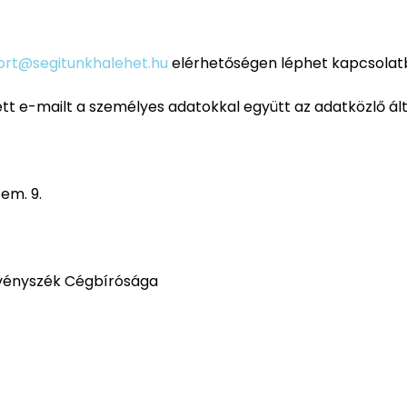
ort@segitunkhalehet.hu
elérhetőségen léphet kapcsolatb
t e-mailt a személyes adatokkal együtt az adatközlő álta
 em. 9.
rvényszék Cégbírósága