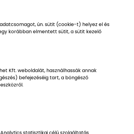
datcsomagot, ún. sütit (cookie-t) helyez el és
gy korábban elmentett sütit, a sütit kezelő
het Kft. weboldalát, használhassák annak
ngészés) befejezéséig tart, a böngésző
eszközről.
nalytics statisztikai célú szolgáltatás