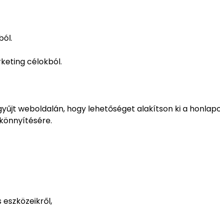
ól.
ting célokból.
 gyűjt weboldalán, hogy lehetőséget alakítson ki a honla
könnyítésére.
 eszközeikről,