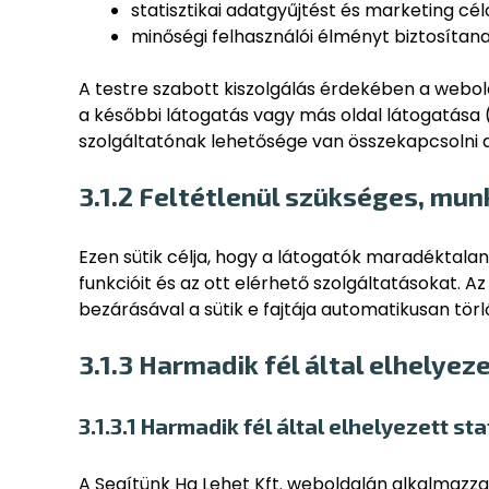
statisztikai adatgyűjtést és marketing cé
minőségi felhasználói élményt biztosítana
A testre szabott kiszolgálás érdekében a webol
a későbbi látogatás vagy más oldal látogatása (
szolgáltatónak lehetősége van összekapcsolni a 
3.1.2 Feltétlenül szükséges, mun
Ezen sütik célja, hogy a látogatók maradéktal
funkcióit és az ott elérhető szolgáltatásokat. 
bezárásával a sütik e fajtája automatikusan tör
3.1.3 Harmadik fél által elhelyeze
3.1.3.1 Harmadik fél által elhelyezett sta
A Segítünk Ha Lehet Kft. weboldalán alkalmazza a 