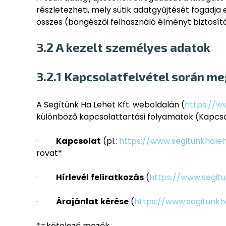
részletezheti, mely sütik adatgyűjtését fogadja 
összes (böngészői felhasználó élményt biztosító 
3.2 A kezelt személyes adatok
3.2.1 Kapcsolatfelvétel során 
A Segítünk Ha Lehet Kft. weboldalán (
https://w
különböző kapcsolattartási folyamatok (Kapcsol
·
Kapcsolat
(pl.:
https://www.segitunkhaleh
rovat*
·
Hírlevél
feliratkozás
(
https://www.segitu
·
Árajánlat
kérése
(
https://www.segitunkh
*=kötelező mezők