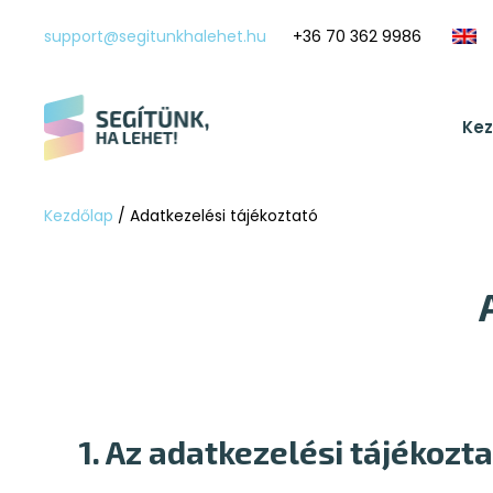
Kilépés
support@segitunkhalehet.hu
+36 70 362 9986
a
tartalomba
Ke
Kezdőlap
/
Adatkezelési tájékoztató
1. Az adatkezelési tájékozta